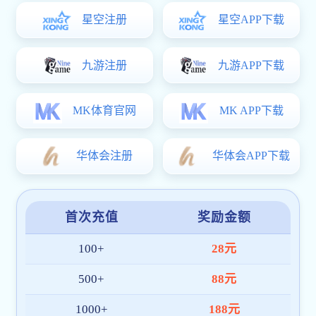
德比对决成庆典大巴黎夺冠与巴黎FC保级
双喜临门
2023年，对于巴黎的足球迷来说，无疑是一个值得铭
记的赛季。在这个赛季的最后阶段，巴黎圣日耳曼
（大巴黎）和巴黎足球俱乐部（巴黎FC）分别在法甲
联赛中迎来了德比对决，这场比赛不仅成为了庆典，
同时也是两队命运的重要转折点。大巴黎成功夺冠，
继续巩固其在法甲的霸主地位；而同时，巴黎FC也在
紧张的保级战中实现了逆转，顺利保级。这一双喜临
门的局面，不仅让球迷欢欣鼓舞，更为两支球队注入