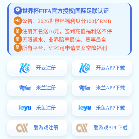
首页
/
体育焦点
/ 正文
2026-07-02 00:56
41 次阅读