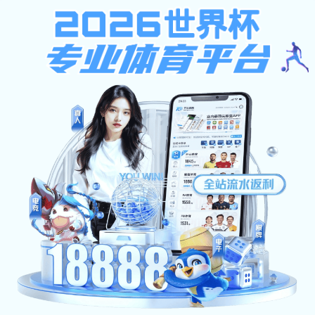
立即注册
安博电子官方网站
官网
· 权威体育数据平台
安博电子官方网站 OFFICIAL WEBSITE
自2022年创立以来，
安博电子官方网站
致力于为用户
提供包括NBA、英超、欧洲杯、LPL在内的热门赛事直
播与数据服务，广受用户信赖。
立即下载安博电子官方网站APP