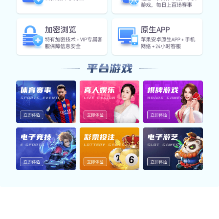
智能引擎实时数据快照
利用安博电子官方网站构建的智能分析系统，实时捕捉各项
运行数据，提升平台的响应效率与数据稳定性。
响应速度
0.18s
平均页面加载
AI推荐准确率
92.6%