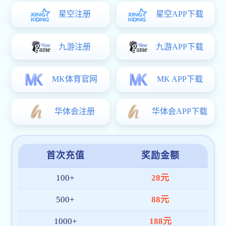
与数据服务平台，专注于为体育迷打造高品质的数字化观赛
体验。我们整合
高清赛事直播、数据分析、多终端同步
等核
心功能，为用户提供一站式的安博电子官方网站-安博电子
(中国)服务。
平台通过多项国际安全认证，系统架构稳定高效，全面适配
APP、PC 和移动网页端。在东南亚、中东、欧洲等区域建立
了本地化技术与客服团队，确保每位用户都能获得便捷、可
靠的服务体验。
截至目前，安博电子官方网站 已拥有超
100 万+
注册用户，
服务网络覆盖十余国家与地区，日均访问量持续增长，深受
广大体育爱好者喜爱。
我们将继续秉持“
技术创新、用户至上、安全高效
”的理念，
持续优化产品架构与内容体验，致力于成为全球领先的安博
电子官方网站-安博电子(中国)平台。