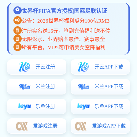
安博电子官方网站公司简介
安博电子官方网站
是一家面向全球市场的综合体育赛事直播